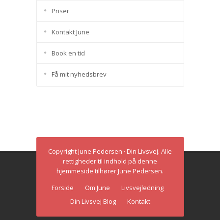
Priser
Kontakt June
Book en tid
Få mit nyhedsbrev
Copyright June Pedersen · Din Livsvej. Alle
rettigheder til indhold på denne
hjemmeside tilhører June Pedersen.
Forside
Om June
Livsvejledning
Din Livsvej Blog
Kontakt