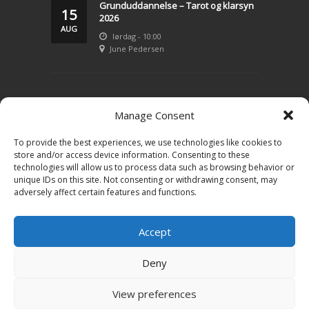
Grunduddannelse – Tarot og klarsyn
15
2026
AUG
lørdag - 10:00
June Pedersen
LIVSVEJLEDNING
Manage Consent
To provide the best experiences, we use technologies like cookies to
Konsultation – klarsyn
store and/or access device information. Consenting to these
technologies will allow us to process data such as browsing behavior or
Tarot
unique IDs on this site. Not consenting or withdrawing consent, may
adversely affect certain features and functions.
Priser
Kontakt June
Accept
Book en tid
Deny
Få mit nyhedsbrev
View preferences