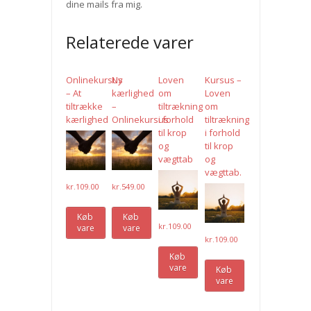
dine mails fra mig.
Relaterede varer
Onlinekursus
Ny
Loven
Kursus –
– At
kærlighed
om
Loven
tiltrække
–
tiltrækning
om
kærlighed
Onlinekursus
i forhold
tiltrækning
til krop
i forhold
og
til krop
vægttab
og
vægttab.
kr.
109.00
kr.
549.00
Køb
Køb
kr.
109.00
vare
vare
kr.
109.00
Køb
vare
Køb
vare