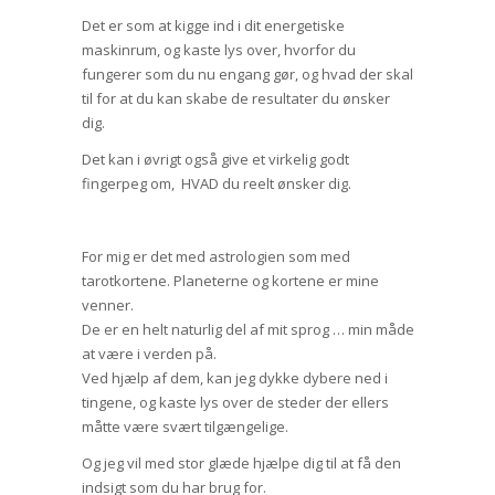
Det er som at kigge ind i dit energetiske
maskinrum, og kaste lys over, hvorfor du
fungerer som du nu engang gør, og hvad der skal
til for at du kan skabe de resultater du ønsker
dig.
Det kan i øvrigt også give et virkelig godt
fingerpeg om, HVAD du reelt ønsker dig.
For mig er det med astrologien som med
tarotkortene. Planeterne og kortene er mine
venner.
De er en helt naturlig del af mit sprog … min måde
at være i verden på.
Ved hjælp af dem, kan jeg dykke dybere ned i
tingene, og kaste lys over de steder der ellers
måtte være svært tilgængelige.
Og jeg vil med stor glæde hjælpe dig til at få den
indsigt som du har brug for.