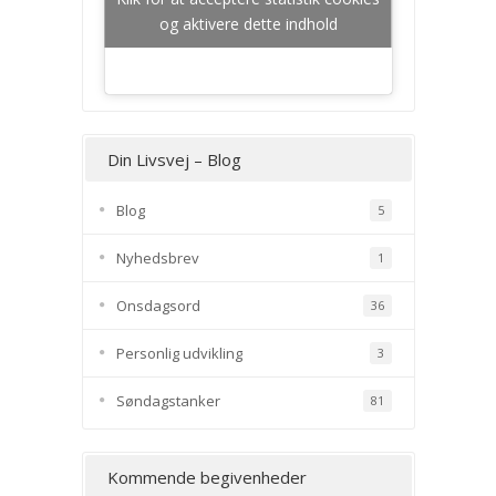
og aktivere dette indhold
Din Livsvej – Blog
Blog
5
Nyhedsbrev
1
Onsdagsord
36
Personlig udvikling
3
Søndagstanker
81
Kommende begivenheder