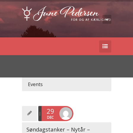
Events
29
DEC
Søndagstanker – Nytår –