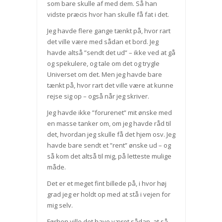
som bare skulle af med dem. Så han
vidste præcis hvor han skulle få fat i det.
Jeg havde flere gange tænkt på, hvor rart
det ville være med sådan et bord. Jeg
havde altså ”sendt det ud” – ikke ved at gå
og spekulere, og tale om det og trygle
Universet om det. Men jeg havde bare
tænkt på, hvor rart det ville være at kunne
rejse sig op – også når jeg skriver.
Jeg havde ikke ”forurenet” mit ønske med
en masse tanker om, om jeg havde råd til
det, hvordan jeg skulle få det hjem osv. Jeg
havde bare sendt et ”rent” ønske ud – og
så kom det altså til mig, på letteste mulige
måde.
Det er et meget fint billede på, i hvor høj
grad jeg er holdt op med at stå i vejen for
mig selv.
Førhen ville det have været sådan, at så