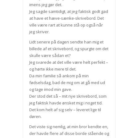
imens jeg gør det.
Jeg sagde samtidigt, at jeg faktisk godt gad
at have et hæve-sænke-skrivebord. Det
ville være rart at kunne stå op også når
jeg skriver.
Lidt senere på dagen sendte han mig et
billede af et skrivebord, og spurgte om det
skulle være sådan et?
Jeg svarede at det ville være helt perfekt –
og hørte ikke mere til det.
Da min familie så ankom på min
fødselsdag, bad de mig om at gå med ud
og tage imod min gave.
Der stod det så – mit nye skrivebord, som
jeg faktisk havde ønsket mig i noget tid.
Det kom helt af sig selv – leveret lige til
døren.
Det viste sig nemlig, at min bror kendte en,
der havde flere af disse borde stående og