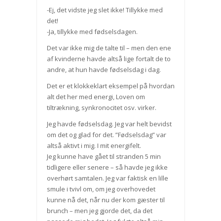
-Ej, det vidste jeg slet ikke! Tillykke med
det!
-Ja, tillykke med fødselsdagen.
Det var ikke mig de talte til – men den ene
af kvinderne havde altså lige fortalt de to
andre, at hun havde fødselsdag i dag.
Det er et klokkeklart eksempel på hvordan
alt det her med energi, Loven om
tiltrækning, synkronocitet osv. virker.
Jeg havde fødselsdag. Jeg var helt bevidst
om det og glad for det. ”Fødselsdag” var
altså aktivt i mig. I mit energifelt.
Jeg kunne have gået til stranden 5 min
tidligere eller senere – så havde jeg ikke
overhørt samtalen. Jeg var faktisk en lille
smule i tvivl om, om jeg overhovedet
kunne nå det, når nu der kom gæster til
brunch – men jeg gjorde det, da det