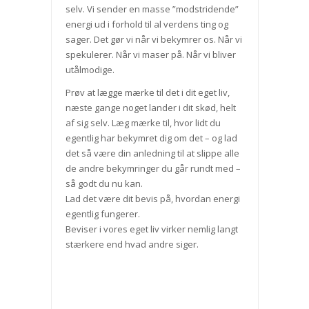
selv. Vi sender en masse ”modstridende”
energi ud i forhold til al verdens ting og
sager. Det gør vi når vi bekymrer os. Når vi
spekulerer. Når vi maser på. Når vi bliver
utålmodige.
Prøv at lægge mærke til det i dit eget liv,
næste gange noget lander i dit skød, helt
af sig selv. Læg mærke til, hvor lidt du
egentlig har bekymret dig om det – og lad
det så være din anledning til at slippe alle
de andre bekymringer du går rundt med –
så godt du nu kan.
Lad det være dit bevis på, hvordan energi
egentlig fungerer.
Beviser i vores eget liv virker nemlig langt
stærkere end hvad andre siger.