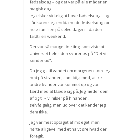
fødselsdag – og det var på alle måder en
magisk dag.
Jeg elsker virkelig at have fødselsdag – og
i år kunne jeg endda holde fødselsdag for
hele familien på selve dagen – da den
faldt i en weekend.
Der var så mange fine ting, som viste at
Universet hele tiden svarer os på ”Det vi
sender ud”.
Da jeg gik til vandet om morgenen kom jeg
ned på stranden, samtidigt med, at tre
andre kvinder var kommet op og var i
færd med at klæde sig på. Jeg møder dem
af og til – vi hilser på hinanden,
selvfølgelig, men ud over det kender jeg
dem ikke.
Jeg var mest optaget af mit eget, men
hørte alligevel med et halvt øre hvad der
foregik.