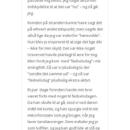
passede mig bedst. Jeg fulgte altså min
indskydelse til at det var ”nu” – og så gik
jeg.
Kvinden på stranden kunne have sagt det
på ethvert andet tidspunkt, men sagde det
altså lige da jeg var indenfor ”hørevidde”.
Hun blev jo inspireret til at sige det lige dér
– ikke for min skyld. Det var ikke noget
Universet havde planlagt til ære for mig.
Men fordi jeg kom med ”fødselsdag” i mit
energifelt. Så var vi pludselig to der
”sendte det samme ud” – og så var
”fødselsdag” pludselig ekstra aktivt.
Et par dage forinden havde min bror
været forbi med noget til fødselsdagen.
Da han skulle til at gå, stod vi ved døren
indtil mit konto, og han spurgte ind til mit
mikrofonstativ som jeg bruger, når jeg
laver tarotlæsninger. Dem indtaler jeg jo
som lydfiler, og jeg kan godt lide at stå op