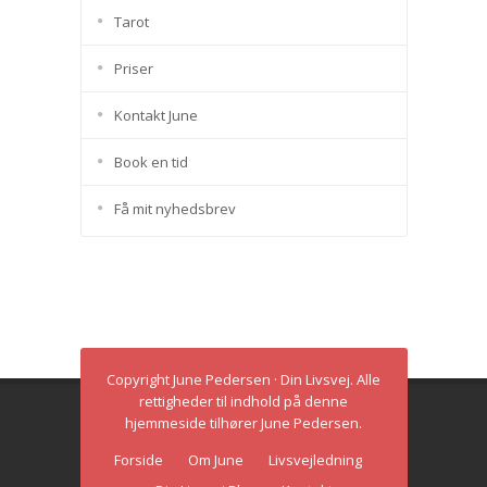
Tarot
Priser
Kontakt June
Book en tid
Få mit nyhedsbrev
Copyright June Pedersen · Din Livsvej. Alle
rettigheder til indhold på denne
hjemmeside tilhører June Pedersen.
Forside
Om June
Livsvejledning