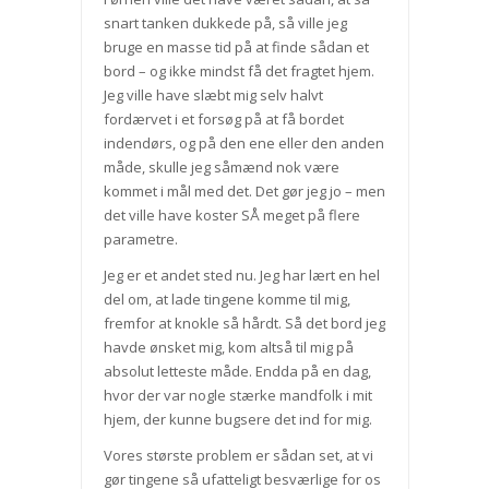
snart tanken dukkede på, så ville jeg
bruge en masse tid på at finde sådan et
bord – og ikke mindst få det fragtet hjem.
Jeg ville have slæbt mig selv halvt
fordærvet i et forsøg på at få bordet
indendørs, og på den ene eller den anden
måde, skulle jeg såmænd nok være
kommet i mål med det. Det gør jeg jo – men
det ville have koster SÅ meget på flere
parametre.
Jeg er et andet sted nu. Jeg har lært en hel
del om, at lade tingene komme til mig,
fremfor at knokle så hårdt. Så det bord jeg
havde ønsket mig, kom altså til mig på
absolut letteste måde. Endda på en dag,
hvor der var nogle stærke mandfolk i mit
hjem, der kunne bugsere det ind for mig.
Vores største problem er sådan set, at vi
gør tingene så ufatteligt besværlige for os