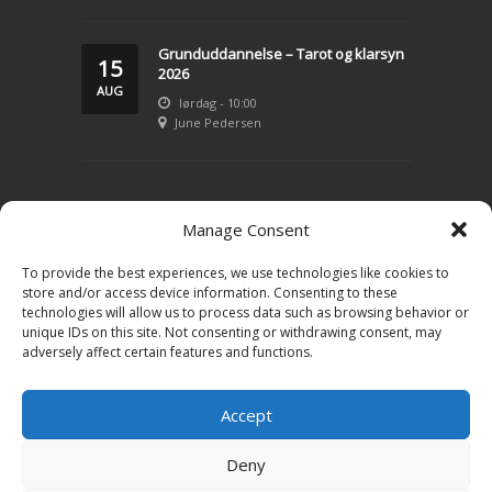
Grunduddannelse – Tarot og klarsyn
15
2026
AUG
lørdag - 10:00
June Pedersen
LIVSVEJLEDNING
Manage Consent
To provide the best experiences, we use technologies like cookies to
Konsultation – klarsyn
store and/or access device information. Consenting to these
technologies will allow us to process data such as browsing behavior or
Tarot
unique IDs on this site. Not consenting or withdrawing consent, may
adversely affect certain features and functions.
Priser
Kontakt June
Accept
Book en tid
Deny