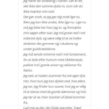
Jeg hører dit åndedrag i natten. Det er let,
slet ikke den samme dybe ro, som når du
ikke mærker min tvivl.
Det gør ondt, at jeg gør dig ondt lige nu.
Men jeg kan ikke andet, ikke lige nu. Lige nu
må jeg blive her hvor jeg er, og fortsætte
min søgen efter svar. Jeg må grave ned i mit
inderste dyb, og være villig til at se hvilke
skeletter der gemmer sig i skabene og
under gulvbrædderne.
Jeg må sende rotterne ned i mit fundament,
for at lede efter hulrum med råddenskab,
pakket ind i gamle aviser og reklamer fra
Netto.
Jeg ved, at tvivlen stammer fra mit eget dyb.
Her, hvor kun jeg kan dykke ned, hvis ellers
jeg tør. Jeg finder kun svaret, hvis jeg er villig
til at danse med de gamle dæmoner og hvis
jeg tør at se, hvor stanken af ådsel kommer
fra.
Lad mig se dig i din fulde størrelse. Træd