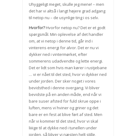
Uhyggeligt meget, skulle jeg mene! – men
det har vi altså i langt højere grad adgang
til netop nu – de usynlige ting i os selv.
Hvorfor?
Hvorfor netop nu? Det er et godt
spørgsmål. Min oplevelse af det handler
om, at vi netop i denne tid, går ind i
vinterens energi for alvor. Det er nu vi
dykker ned i vintermørket, efter
sommerens udadvendte og lette energi.
Det er lidt som hvis man kører i rustjebane
… vi er nået til det sted, hvor vi dykker ned
under jorden. Der sker noget i vores
bevidsthed i denne overgang. Vi bliver
bevidste på en anden måde, end når vi
bare suser afsted for fuld skrue oppe i
luften, mens vi hviner og griner og det
bare er en fest at blive ført af sted. Men
når vi kommer til det sted, hvor vi skal
liiiige til at dykke ned i tunellen under
jorden, så bliver vi næsten helt stille,