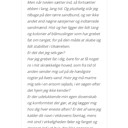
Men når tvivlen sætter ind, så fortsætter
ebben i lang, lang tid. Og pludselig står jeg
tilbage på den tørre sandbund, og ser ikke
andet end nøgne søstjerner og indtørrede
vandmænd. Hist og her ligger der lidt tang
og kolonier af blåmuslinger som har grebet
fat om tanget, for på den måde at skabe sig
lidt stabilitet i tilværelsen.
Er det det jeg selv gør?
Har jeg grebet fat i dig, bare for at få noget
ro i mit skrækkelige hoved, som fra tid til
anden sender mig ud på de hæsligste
togter på livets vand. Hvor jeg må martre
mig selv i en ensom sejlads, i en søgen efter
det hjem jeg ikke kender?
Er der udelukkende min egen dovenskab
og konformitet der gør, at jeg lægger mig
hos dig hver eneste aften? Er det af vane jeg
kalder dit navn i elskovens favntag, mens
mit sind i virkeligheden føler sig fanget og
stoppet ind i et bur, der ikke engang er