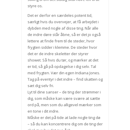
styre os.
Det er derfor en særdeles potent tid,
særligt hvis du overvejer, at få arbejdet i
dybden med nogle af disse ting. Når alle
de indre døre står åbne, så er det jo også
lettere at finde frem til de steder, hvor
frygten sidder i klemme. De steder hvor
det er de indre skeletter der styrer
showet. Så hvis du tør, og mærker at det
er tid, så gå på opdagelse i dig selv. Tal
med frygten. Vær din egen Indiana Jones.
Tag på eventyr i det indre – find skatten og
sæt dig selv fri.
Lyt til dine sanser – de ting der strømmer i
dig, som måske kan være svære at sætte
ord på, men som du alligevel mærker som
en tone i dit indre.
Måske er det på tide at lade nogle ting dø
– så du kan koncentrere dig om de ting der