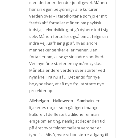
men derfor er den der jo alligevel. Månen
har sin egen betydning i alle kulturer
verden over – i tarotkortene som jo er mit
“redskab” fortæller månen om psykisk
indsigt, selvudvikling, at gå dybere ind i sig
selv. Månen fortæller også om at følge sin
indre vej, uafhængigt af, hvad andre
mennesker tænker eller mener. Den
fortæller om, at søge sin indre sandhed.
Ved nymåne starter en ny månecyklus.
Månekalendere verden over starter ved
nymåne. Fra nu af … Det er tid for nye
begyndelser, at så nye frø, at starte nye
projekter op.
Allehelgen – Halloween – Samhain
, er
ligeledes noget som går igen i mange
kulturer. I de fleste traditioner er man
enige om én ting, nemlig at det er den tid
på året hvor “sløret mellem verdner er
tyndt” … Altså, hvor vi har større adgang til