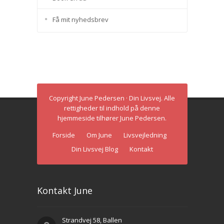
Få mit nyhedsbrev
Copyright June Pedersen · Din Livsvej. Alle
rettigheder til indhold på denne
hjemmeside tilhører June Pedersen.
Forside
Om June
Livsvejledning
Din Livsvej Blog
Kontakt
Kontakt June
Strandvej 58, Ballen