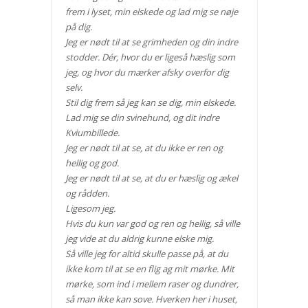
frem i lyset, min elskede og lad mig se nøje
på dig.
Jeg er nødt til at se grimheden og din indre
stodder. Dér, hvor du er ligeså hæslig som
jeg, og hvor du mærker afsky overfor dig
selv.
Stil dig frem så jeg kan se dig, min elskede.
Lad mig se din svinehund, og dit indre
Kviumbillede.
Jeg er nødt til at se, at du ikke er ren og
hellig og god.
Jeg er nødt til at se, at du er hæslig og ækel
og rådden.
Ligesom jeg.
Hvis du kun var god og ren og hellig, så ville
jeg vide at du aldrig kunne elske mig.
Så ville jeg for altid skulle passe på, at du
ikke kom til at se en flig ag mit mørke. Mit
mørke, som ind i mellem raser og dundrer,
så man ikke kan sove. Hverken her i huset,