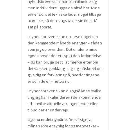
nyhedsbreve som man kan tilmelde sig,
men indtil videre ligger de altså her. Mine
evner udi det tekniske lader noget tilbage
at ønske, så den slags tager sin tid at få
sat på sporet.
I nyhedsbrevene kan du læse noget om
den kommende måneds energier – sådan
som jeg oplever dem. Det er alene mine
egne sanser der er i spil i den forbindelse
– du kan bruge det til at mærke efter om
det vækker genklang i dig, og måske vil det
give dig en forklaring på, hvorfor tingene
er som de er – netop nu.
I nyhedsbrevene kan du også læse hvilke
ting jeg har i kalenderen i den kommende
tid – hvilke aktuelle arrangementer eller
tilbud der er undervejs.
Lige nu er det nymåne.
Det vil sige, at
månen ikke er synlig for os mennesker –