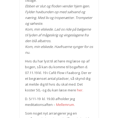
tilbage.
Ebben er slut og floden vender hjem igen.
Fylder havbunden op med saltvand og
næring. Med liv og tropenætter. Trompeter
og søheste.
Kom, min elskede. Lad os ride på bølgerne
til lyden af mågeskrig og vingeslagene fra
den blå albatros.
Kom, min elskede. Havfruerne synger for os
nu.
Hvis du har lyst til at høre mig læse op af
bogen, så kan du komme til bogaften d.
07.11.19 kl. 19 i Café Flow i Faaborg. Der er
et begrænset antal pladser, så skynd dig
at melde dig til hvis du skal med. Det
koster 50,- og du kan læse mere
her.
D. 5/11-19 kl. 19.00 afholder jeg
meditationsaften –
Mellemrum.
Som noget nyt arrangerer jeg en