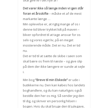
skal give liv i det nye år?
Det varer ikke så længe inden vi igen står
foran et årsskifte
– måske et af de mest
markante længe …
Min oplevelse er, at rigtig mange af os i
denne tid bliver trykket lidt på maven –
bliver opfordret til at tage ansvar for os
selv og vores eget liv, på en meget
insisterende måde. Det er nu. Det er tid
nu.
Det er tid til at sætte de skibe i søen som
skal bære os frem til næste – og give slip
på dem der ikke længere er sunde at sejle
i.
Min bog
“Breve til min Elskede”
er ude i
butikkerne nu. Den kan købes hos landets
boghandlere, og du kan naturligvis også
bestille den her os mig. Så sender jeg den
til dig, og skriver en personlig hilsen i
bogen. Hvis du skal bruge den til julegave,