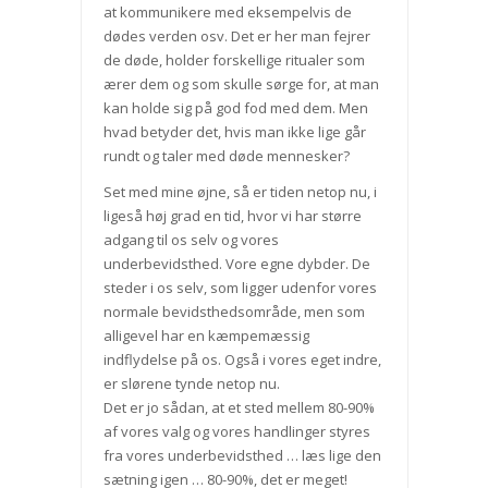
at kommunikere med eksempelvis de
dødes verden osv. Det er her man fejrer
de døde, holder forskellige ritualer som
ærer dem og som skulle sørge for, at man
kan holde sig på god fod med dem. Men
hvad betyder det, hvis man ikke lige går
rundt og taler med døde mennesker?
Set med mine øjne, så er tiden netop nu, i
ligeså høj grad en tid, hvor vi har større
adgang til os selv og vores
underbevidsthed. Vore egne dybder. De
steder i os selv, som ligger udenfor vores
normale bevidsthedsområde, men som
alligevel har en kæmpemæssig
indflydelse på os. Også i vores eget indre,
er slørene tynde netop nu.
Det er jo sådan, at et sted mellem 80-90%
af vores valg og vores handlinger styres
fra vores underbevidsthed … læs lige den
sætning igen … 80-90%, det er meget!