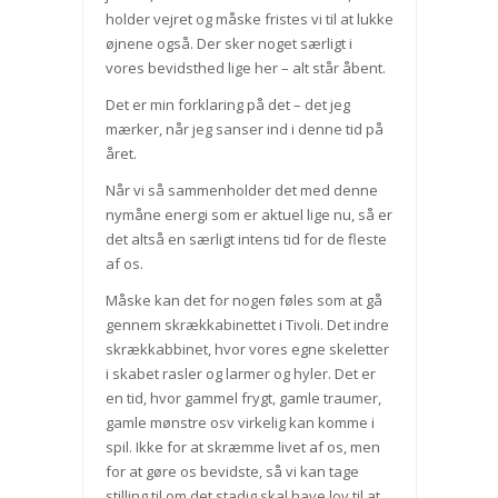
holder vejret og måske fristes vi til at lukke
øjnene også. Der sker noget særligt i
vores bevidsthed lige her – alt står åbent.
Det er min forklaring på det – det jeg
mærker, når jeg sanser ind i denne tid på
året.
Når vi så sammenholder det med denne
nymåne energi som er aktuel lige nu, så er
det altså en særligt intens tid for de fleste
af os.
Måske kan det for nogen føles som at gå
gennem skrækkabinettet i Tivoli. Det indre
skrækkabbinet, hvor vores egne skeletter
i skabet rasler og larmer og hyler. Det er
en tid, hvor gammel frygt, gamle traumer,
gamle mønstre osv virkelig kan komme i
spil. Ikke for at skræmme livet af os, men
for at gøre os bevidste, så vi kan tage
stilling til om det stadig skal have lov til at