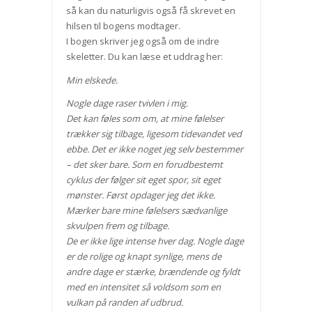
så kan du naturligvis også få skrevet en
hilsen til bogens modtager.
I bogen skriver jeg også om de indre
skeletter. Du kan læse et uddrag her:
Min elskede.
Nogle dage raser tvivlen i mig.
Det kan føles som om, at mine følelser
trækker sig tilbage, ligesom tidevandet ved
ebbe. Det er ikke noget jeg selv bestemmer
– det sker bare. Som en forudbestemt
cyklus der følger sit eget spor, sit eget
mønster. Først opdager jeg det ikke.
Mærker bare mine følelsers sædvanlige
skvulpen frem og tilbage.
De er ikke lige intense hver dag. Nogle dage
er de rolige og knapt synlige, mens de
andre dage er stærke, brændende og fyldt
med en intensitet så voldsom som en
vulkan på randen af udbrud.