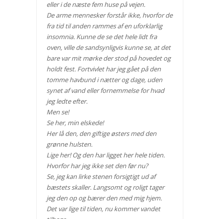
eller i de næste fem huse på vejen.
De arme mennesker forstår ikke, hvorfor de
fra tid til anden rammes af en uforklarlig
insomnia. Kunne de se det hele lidt fra
oven, ville de sandsynligvis kunne se, at det
bare var mit mørke der stod på hovedet og
holdt fest. Fortvivlet har jeg gået på den
tomme havbund i nætter og dage, uden
synet af vand eller fornemmelse for hvad
jeg ledte efter.
Men se!
Se her, min elskede!
Her lå den, den giftige østers med den
grønne hulsten.
Lige her! Og den har ligget her hele tiden.
Hvorfor har jeg ikke set den før nu?
Se, jeg kan lirke stenen forsigtigt ud af
bæstets skaller. Langsomt og roligt tager
jeg den op og bærer den med mig hjem.
Det var lige til tiden, nu kommer vandet