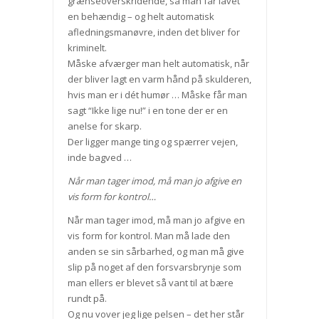
grænseoverskridende, så man får lavet
en behændig – og helt automatisk
afledningsmanøvre, inden det bliver for
kriminelt.
Måske afværger man helt automatisk, når
der bliver lagt en varm hånd på skulderen,
hvis man er i dét humør … Måske får man
sagt “Ikke lige nu!” i en tone der er en
anelse for skarp.
Der ligger mange ting og spærrer vejen,
inde bagved …
Når man tager imod, må man jo afgive en
vis form for kontrol…
Når man tager imod, må man jo afgive en
vis form for kontrol. Man må lade den
anden se sin sårbarhed, og man må give
slip på noget af den forsvarsbrynje som
man ellers er blevet så vant til at bære
rundt på.
Og nu vover jeg lige pelsen – det her står