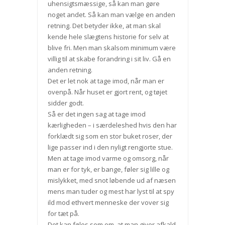
uhensigtsmæssige, så kan man gøre
noget andet. Så kan man vælge en anden
retning. Det betyder ikke, at man skal
kende hele slægtens historie for selv at
blive fri. Men man skalsom minimum være
villig til at skabe forandring i sit liv. Gå en
anden retning.
Det er let nok at tage imod, når man er
ovenpå. Når huset er gjort rent, og tøjet
sidder godt.
Så er det ingen sag at tage imod
kærligheden – i særdeleshed hvis den har
forklædt sig som en stor buket roser, der
lige passer ind i den nyligt rengjorte stue.
Men at tage imod varme og omsorg, når
man er for tyk, er bange, føler sig lille og
mislykket, med snot løbende ud af næsen
mens man tuder og mest har lyst til at spy
ild mod ethvert menneske der vover sig
for tæt på.
Det kan føles som om, at man giver afkald