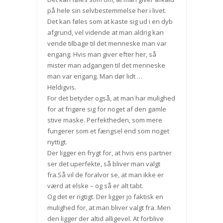
på hele sin selvbestemmelse her i livet.
Det kan føles som at kaste sig ud i en dyb
afgrund, vel vidende at man aldrig kan
vende tilbage til det menneske man var
engang. Hvis man giver efter her, så
mister man adgangen til det menneske
man var engang. Man dør lidt …
Heldigvis.
For det betyder også, at man har mulighed
for at frigøre sig for noget af den gamle
stive maske. Perfektheden, som mere
fungerer som et fængsel end som noget
nyttigt.
Der ligger en frygt for, at hvis ens partner
ser det uperfekte, så bliver man valgt
fra.Så vil de foralvor se, at man ikke er
værd at elske – og så er alt tabt.
Og det er rigtigt. Der ligger jo faktisk en
mulighed for, at man bliver valgt fra. Men
den ligger der altid alligevel. At forblive