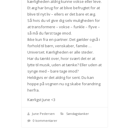
kærligheden aldrig kunne vokse eller leve.
Et æg har brug for at blive befrugtet for at
blive til nyt liv – ellers er det bare et æg.
Så hvis du vil give dig selv muligheden for
at transformere – vokse – funkle – flyve –
så må du først tage imod.
Ikke kun fra en partner. Det gælder også i
forhold til børn, venskaber, familie …
Universet. Kærligheden er alle steder.
Har du tænkt over, hvor svært det er at
lytte til musik, uden at tænke? Eller uden at
synge med – bare tage imod?
Heldigvis er det aldrig for sent. Du kan
hoppe på vognen nu og skabe forandring
herfra.
Kærligst June <3
June Pedersen
Søndagstanker
0 kommentarer