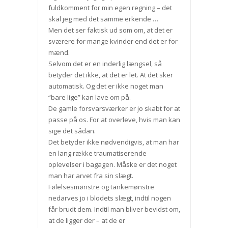
fuldkomment for min egen regning – det
skal jeg med det samme erkende …
Men det ser faktisk ud som om, at det er
sværere for mange kvinder end det er for
mænd.
Selvom det er en inderlig længsel, så
betyder det ikke, at det er let. At det sker
automatisk. Og det er ikke noget man
“bare lige” kan lave om på.
De gamle forsvarsværker er jo skabt for at
passe på os. For at overleve, hvis man kan
sige det sådan.
Det betyder ikke nødvendigvis, at man har
en lang række traumatiserende
oplevelser i bagagen. Måske er det noget
man har arvet fra sin slægt.
Følelsesmønstre og tankemønstre
nedarves jo i blodets slægt, indtil nogen
får brudt dem. Indtil man bliver bevidst om,
at de ligger der – at de er