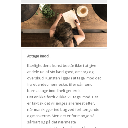
At tage imod
…
Kærlighedens kunst består ikke i at give –
at dele ud af sin kærlighed, omsorg og
overskud. Kunsten ligger i at tage imod det
fra et andet menneske. Eller såmænd
bare at tage imod helt generelt.
Det er ikke fordi vi ikke VIL tage imod. Det
er faktisk det vi længes allermest efter,
når man kigger ind bag ved forhængende
og maskerne. Men det er for mange så
sårbart og på det nærmeste