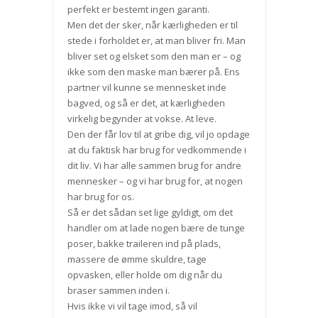
perfekt er bestemt ingen garanti.
Men det der sker, når kærligheden er til
stede i forholdet er, at man bliver fri. Man
bliver set og elsket som den man er – og
ikke som den maske man bærer på. Ens
partner vil kunne se mennesket inde
bagved, og så er det, at kærligheden
virkelig begynder at vokse. At leve.
Den der får lov til at gribe dig, vil jo opdage
at du faktisk har brug for vedkommende i
dit liv. Vi har alle sammen brug for andre
mennesker – og vi har brug for, at nogen
har brug for os.
Så er det sådan set lige gyldigt, om det
handler om at lade nogen bære de tunge
poser, bakke traileren ind på plads,
massere de ømme skuldre, tage
opvasken, eller holde om dig når du
braser sammen inden i.
Hvis ikke vi vil tage imod, så vil