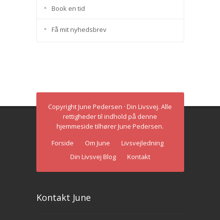
Book en tid
Få mit nyhedsbrev
Copyright June Pedersen · Din Livsvej. Alle
rettigheder til indhold på denne
hjemmeside tilhører June Pedersen.
Forside
Om June
Livsvejledning
Din Livsvej Blog
Kontakt
Kontakt June