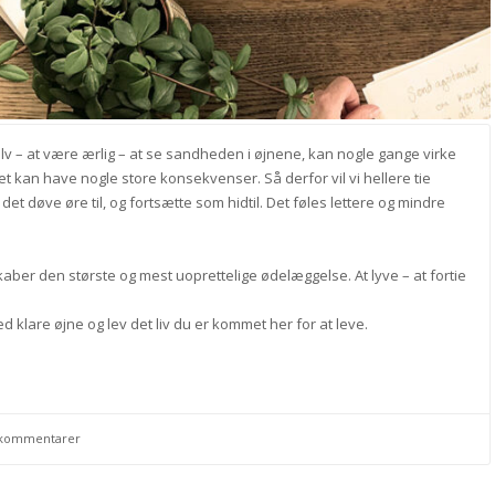
elv – at være ærlig – at se sandheden i øjnene, kan nogle gange virke
t kan have nogle store konsekvenser. Så derfor vil vi hellere tie
 det døve øre til, og fortsætte som hidtil. Det føles lettere og mindre
skaber den største og mest uoprettelige ødelæggelse. At lyve – at fortie
 klare øjne og lev det liv du er kommet her for at leve.
 kommentarer