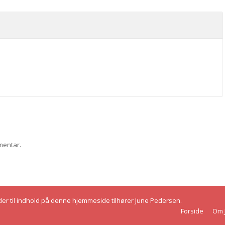
mentar.
heder til indhold på denne hjemmeside tilhører June Pedersen.
Forside
Om 