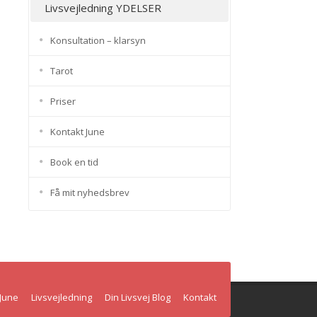
Livsvejledning YDELSER
Konsultation – klarsyn
Tarot
Priser
Kontakt June
Book en tid
Få mit nyhedsbrev
June
Livsvejledning
Din Livsvej Blog
Kontakt