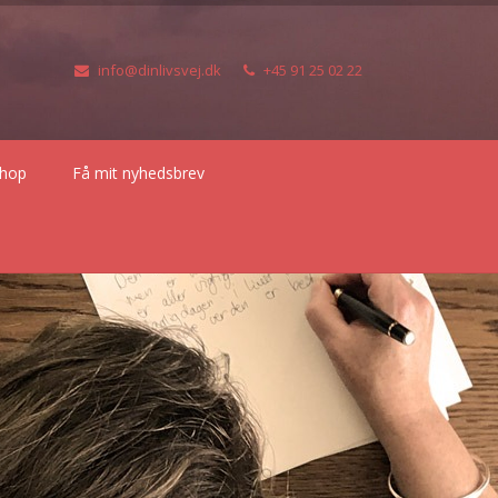
info@dinlivsvej.dk
+45 91 25 02 22
hop
Få mit nyhedsbrev