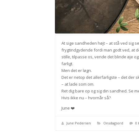
At sige sandheden højt – at stå ved sig s
frygtindgydende fordi man godt ved, at de
stille, tilpasse os, vende det blinde øje og
farligt.
Men det er løgn.
Det er netop det allerfarligste – det der 
– at lade som om.
Ret dig bare op og sig din sandhed. Se med
Hvis ikke nu – hvornår så?
June ❤️
June Pedersen
Onsdagsord
0