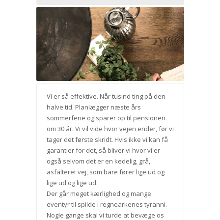
Vi er så effektive. Når tusind ting på den
halve tid. Planlægger næste års
sommerferie og sparer op til pensionen
om 30 år. Vi vil vide hvor vejen ender, før vi
tager det første skridt. Hvis ikke vi kan få
garantier for det, så bliver vi hvor vi er –
også selvom det er en kedelig, grå,
asfalteret vej, som bare fører lige ud og
lige ud og lige ud.
Der går meget kærlighed og mange
eventyr til spilde i regnearkenes tyranni.
Nogle gange skal vi turde at bevæge os