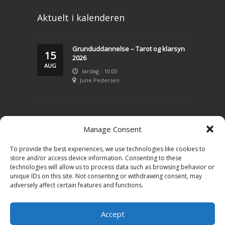
Aktuelt i kalenderen
Grunduddannelse – Tarot og klarsyn
15
2026
AUG
lørdag - 10:00
June Pedersen
LIVSVEJLEDNING
Manage Consent
To provide the best experiences, we use technologies like cookies to
Konsultation – klarsyn
store and/or access device information. Consenting to these
technologies will allow us to process data such as browsing behavior or
Tarot
unique IDs on this site. Not consenting or withdrawing consent, may
adversely affect certain features and functions.
Priser
Kontakt June
Accept