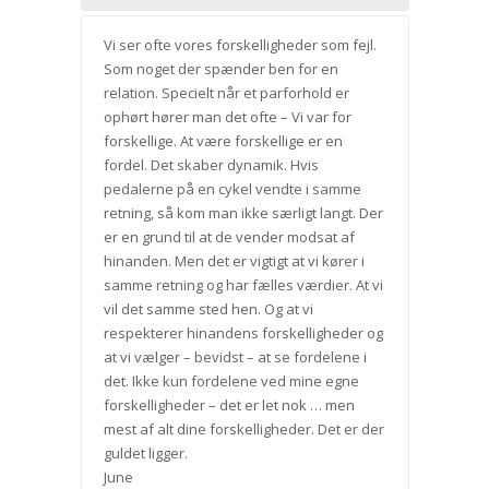
Vi ser ofte vores forskelligheder som fejl.
Som noget der spænder ben for en
relation. Specielt når et parforhold er
ophørt hører man det ofte – Vi var for
forskellige. At være forskellige er en
fordel. Det skaber dynamik. Hvis
pedalerne på en cykel vendte i samme
retning, så kom man ikke særligt langt. Der
er en grund til at de vender modsat af
hinanden. Men det er vigtigt at vi kører i
samme retning og har fælles værdier. At vi
vil det samme sted hen. Og at vi
respekterer hinandens forskelligheder og
at vi vælger – bevidst – at se fordelene i
det. Ikke kun fordelene ved mine egne
forskelligheder – det er let nok … men
mest af alt dine forskelligheder. Det er der
guldet ligger.
June