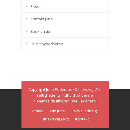
Priser
Kontakt June
Book en tid
Få mit nyhedsbrev
Copyright June Pedersen · Din Livsvej. Alle
rettigheder til indhold på denne
hjemmeside tilhører June Pedersen.
Forside
Om June
Livsvejledning
Din Livsvej Blog
Kontakt