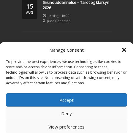
Grunduddannelse – Tarot og klarsyn
15
2026
AUG
lørdag - 10:00
June Pedersen
LIVSVEJLEDNING
Manage Consent
To provide the best experiences, we use technologies like cookies to
Konsultation – klarsyn
store and/or access device information. Consenting to these
technologies will allow us to process data such as browsing behavior or
Tarot
unique IDs on this site. Not consenting or withdrawing consent, may
adversely affect certain features and functions.
Priser
Kontakt June
Accept
Book en tid
Deny
Få mit nyhedsbrev
View preferences