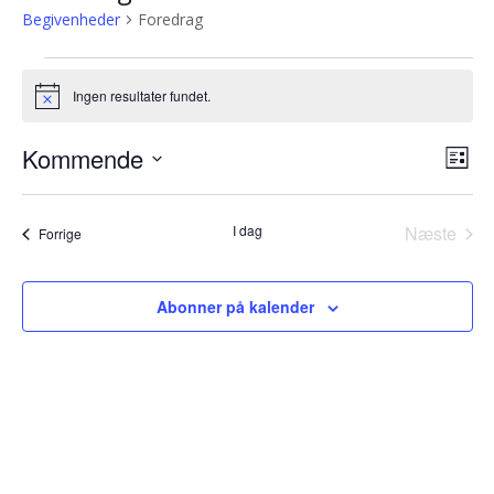
Begivenheder
Foredrag
Begivenheder
Ingen resultater fundet.
Notice
Kommende
Navi
Beg
Liste
Vis
Vælg
af
dato.
Nav
I dag
Næste
visn
Begivenheder
Forrige
Begiven
Abonner på kalender